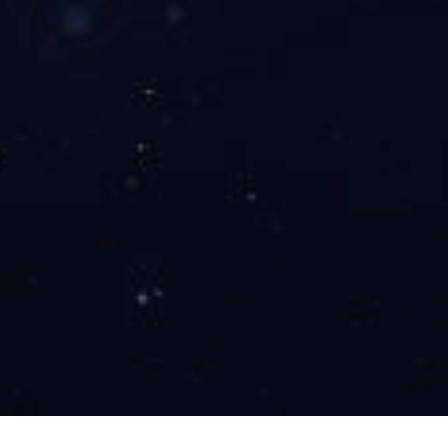
邮箱：
hbxinguang@163.com
电话：
86-317-7751118
传真：
86-317-7750598
地址：河北省东光县城南3公里（104）国道东侧
官方网站
Copyright © 2008-2020 乐鱼网页版登录入口 All Rights Reserved.
冀ICP备18034979号-1
网站建设：中企动力
石家庄
九游体育官方入口
|
华体会体育·（中国）官网
|
雷火体育官方
在线入口
|
世界杯平台
|
爱游戏最新官网_爱游戏(中国)
|
乐竞
官网_乐竞(中国)一站式服务平台
|
世界杯官方端网站登录入口
|
华体会手机网页版登录入口
|
1xBET（中国）官方网站
|