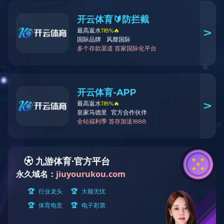
产品中心


产品中心
单机介绍
单面瓦楞纸板生产线
三层瓦楞纸板生产线
五层瓦楞纸板生产线
七层瓦楞纸板生产线
单瓦切纸机
产品中心
新闻中心
